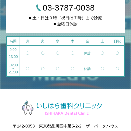
03-3787-0038
■ 土・日は９時（祝日は７時）まで診療
■ 金曜日休診
時間
月
火
水
木
金
土
日祝
9:00
~
〇
〇
〇
〇
休診
〇
〇
13:00
14:30
~
〇
〇
〇
〇
休診
〇
〇
21:00
〒142-0053 東京都品川区中延5-2-2 ザ・パークハウス