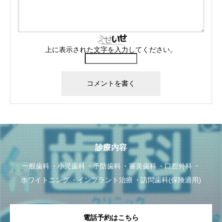
上に表示された文字を入力してください。
診療内容
一般歯科
小児歯科
予防歯科
審美歯科
口腔外科
ホワイトニング
インプラント治療
訪問歯科(保険適用)
電話予約はこちら