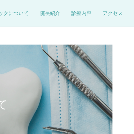
ックについて
院長紹介
診療内容
アクセス
詳細を見る
審美歯科
て
療
訪問歯科(保険適用)