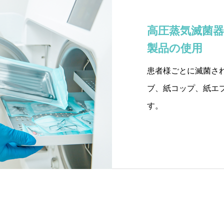
高圧蒸気滅菌
製品の使用
患者様ごとに滅菌さ
ブ、紙コップ、紙エ
す。