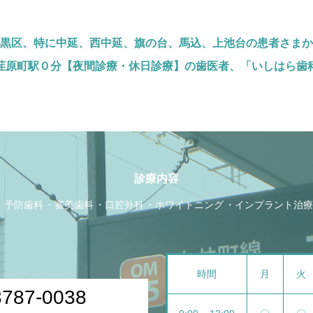
黒区、特に中延、西中延、旗の台、馬込、上池台の患者さまか
荏原町駅０分【夜間診療・休日診療】の歯医者、「いしはら歯
診療内容
予防歯科
審美歯科
口腔外科
ホワイトニング
インプラント治療
時間
月
火
3787-0038