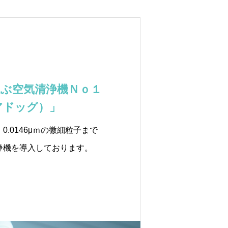
選ぶ空気清浄機Ｎｏ１
エアドッグ）」
.0146μｍの微細粒⼦まで
浄機を導⼊しております。