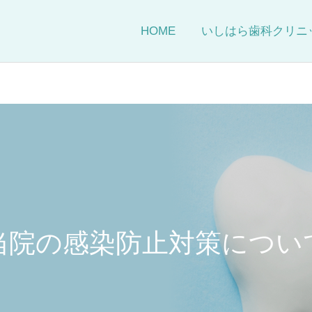
HOME
いしはら歯科クリニ
小児歯科
予防歯科
当院の感染防止対策につい
ホワイトニング
インプラント治