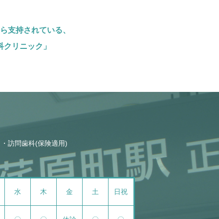
ら支持されている、
科クリニック」
訪問歯科(保険適用)
水
木
金
土
日祝