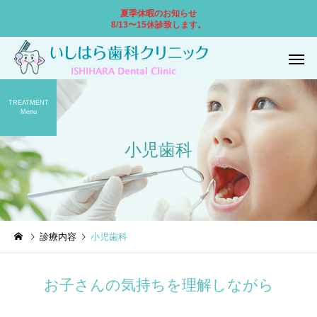
夏季休暇のお知らせ
8/13〜15休診致します。
TREATMENT
Menu
小児歯科
一般歯科
小児歯
診療内容
小児歯科
口腔外科
ホワイトニ
お子さんの気持ちを理解しながら