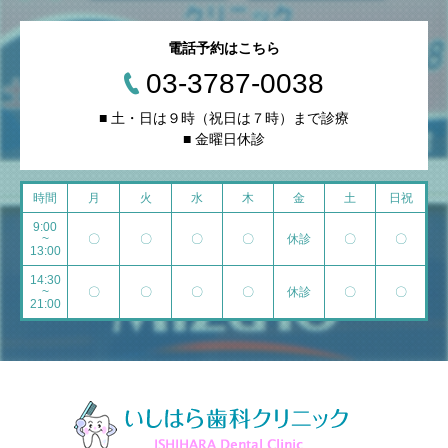
電話予約はこちら
03-3787-0038
■ 土・日は９時（祝日は７時）まで診療
■ 金曜日休診
時間
月
火
水
木
金
土
日祝
9:00
~
〇
〇
〇
〇
休診
〇
〇
13:00
14:30
~
〇
〇
〇
〇
休診
〇
〇
21:00