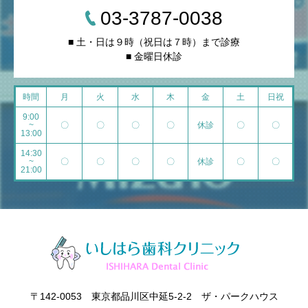
03-3787-0038
■ 土・日は９時（祝日は７時）まで診療
■ 金曜日休診
時間
月
火
水
木
金
土
日祝
9:00
~
〇
〇
〇
〇
休診
〇
〇
13:00
14:30
~
〇
〇
〇
〇
休診
〇
〇
21:00
〒142-0053 東京都品川区中延5-2-2 ザ・パークハウス