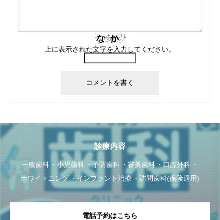
上に表示された文字を入力してください。
診療内容
一般歯科
小児歯科
予防歯科
審美歯科
口腔外科
ホワイトニング
インプラント治療
訪問歯科(保険適用)
電話予約はこちら