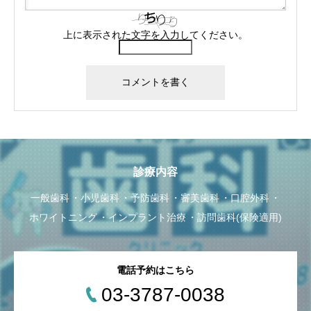
上に表示された文字を入力してください。
診療内容
一般歯科
小児歯科
予防歯科
審美歯科
口腔外科
ホワイトニング
インプラント治療
訪問歯科(保険適用)
電話予約はこちら
03-3787-0038