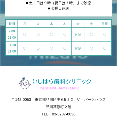
■ 土・日は９時（祝日は７時）まで診療
■ 金曜日休診
時間
月
火
水
木
金
土
日祝
9:00
~
〇
〇
〇
〇
休診
〇
〇
13:00
14:30
~
〇
〇
〇
〇
休診
〇
〇
21:00
〒142-0053 東京都品川区中延5-2-2 ザ・パークハウス
品川荏原町２階
TEL：03-3787-0038