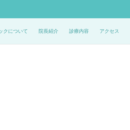
ックについて
院長紹介
診療内容
アクセス
詳細を見る
審美歯科
療
訪問歯科(保険適用)