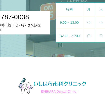
時間
月
火
3787-0038
9:00 ~ 13:00
〇
〇
は９時（祝日は７時）まで診療
診
14:30 ~ 21:00
〇
〇