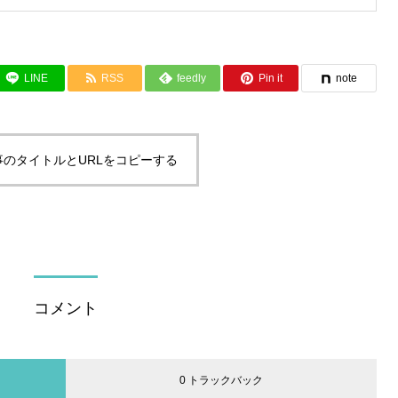
LINE
RSS
feedly
Pin it
note
事のタイトルとURLをコピーする
コメント
0 トラックバック