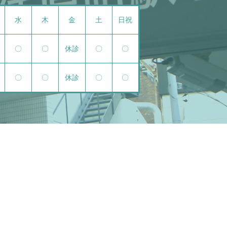
水
木
金
土
日祝
〇
〇
休診
〇
〇
〇
〇
休診
〇
〇