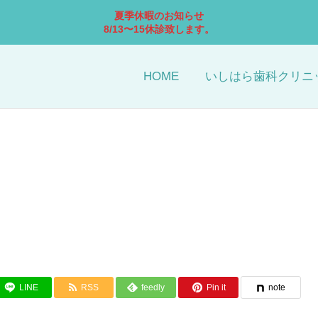
夏季休暇のお知らせ
8/13〜15休診致します。
HOME
いしはら歯科クリニ
小児歯科
予防歯科
LINE
RSS
feedly
Pin it
note
ホワイトニング
インプラント治