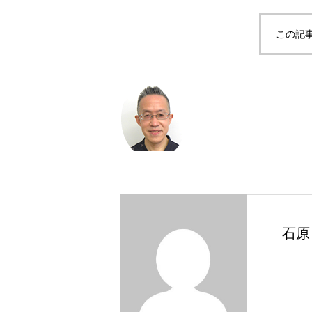
この記
石原