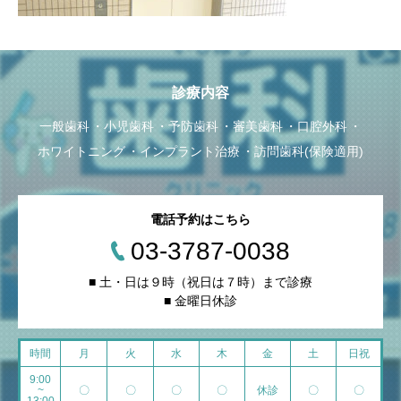
診療内容
一般歯科
小児歯科
予防歯科
審美歯科
口腔外科
ホワイトニング
インプラント治療
訪問歯科(保険適用)
電話予約はこちら
03-3787-0038
■ 土・日は９時（祝日は７時）まで診療
■ 金曜日休診
時間
月
火
水
木
金
土
日祝
9:00
~
〇
〇
〇
〇
休診
〇
〇