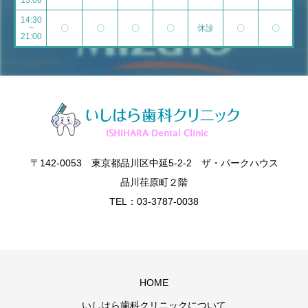
13:00
14:30
~
〇
〇
〇
〇
休診
〇
〇
21:00
〒142-0053 東京都品川区中延5-2-2 ザ・パークハウス
品川荏原町２階
TEL：03-3787-0038
HOME
いしはら歯科クリニックについて