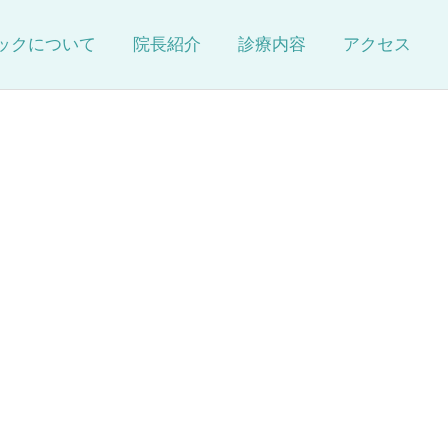
ックについて
院長紹介
診療内容
アクセス
詳細を見る
審美歯科
療
訪問歯科(保険適用)