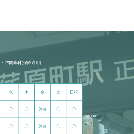
訪問歯科(保険適用)
水
木
金
土
日祝
〇
〇
休診
〇
〇
〇
〇
休診
〇
〇