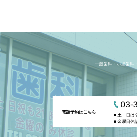
一般歯科
小児歯科
03-
電話予約はこちら
■ 土・日
■ 金曜日休