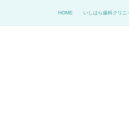
HOME
いしはら歯科クリニ
小児歯科
予防歯科
about_clinic_s4
ホワイトニング
インプラント治