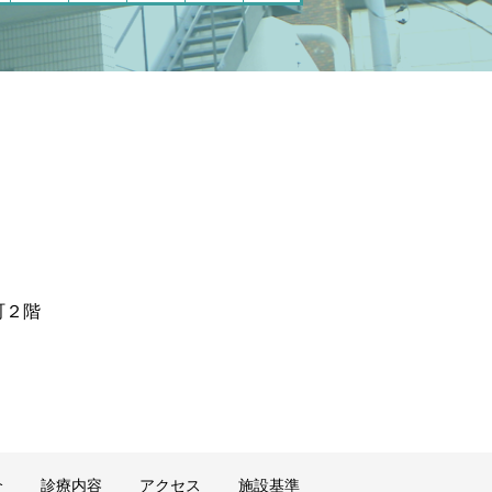
町２階
介
診療内容
アクセス
施設基準