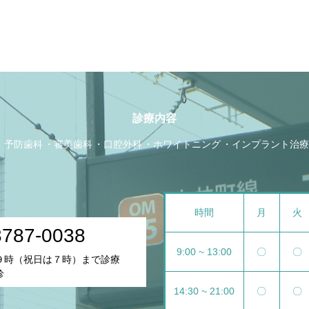
診療内容
予防歯科
審美歯科
口腔外科
ホワイトニング
インプラント治療
時間
月
火
3787-0038
9:00 ~ 13:00
〇
〇
は９時（祝日は７時）まで診療
診
14:30 ~ 21:00
〇
〇